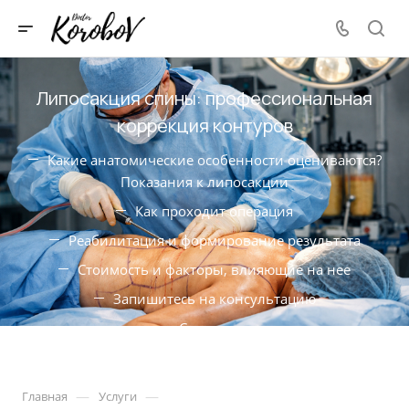
Липосакция спины: профессиональная
коррекция контуров
Какие анатомические особенности оцениваются?
Показания к липосакции
Как проходит операция
Реабилитация и формирование результата
Стоимость и факторы, влияющие на нее
Запишитесь на консультацию
Стоимость
Что входит в стоимость?
Реабилитация
—
—
Главная
Услуги