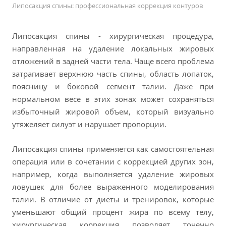
Запишитесь на консультацию
Липосакция спины: профессиональная коррекция контуров
Реальные результаты наших пациентов
Наши специалисты
Липосакция спины - хирургическая процедура,
направленная на удаление локальных жировых
Сертификаты и дипломы
отложений в задней части тела. Чаще всего проблема
Нам доверяют
затрагивает верхнюю часть спины, область лопаток,
поясницу и боковой сегмент талии. Даже при
нормальном весе в этих зонах может сохраняться
ЗАПИСАТЬСЯ
избыточный жировой объем, который визуально
утяжеляет силуэт и нарушает пропорции.
Липосакция спины применяется как самостоятельная
операция или в сочетании с коррекцией других зон,
например, когда выполняется удаление жировых
ловушек для более выраженного моделирования
талии. В отличие от диеты и тренировок, которые
уменьшают общий процент жира по всему телу,
хирургическая коррекция позволяет точечно