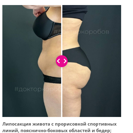
Липосакция живота с прорисовкой спортивных
Липо
линий, пояснично-боковых областей и бедер;
лини