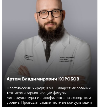
Артем Владимирович КОРОБОВ
Л
Пластический хирург, КМН. Владеет мировыми
Се
техниками гармонизации фигуры,
Сп
липоскульптуры и липофилинга на экспертном
пл
уровне. Проводит самые честные консультации
по