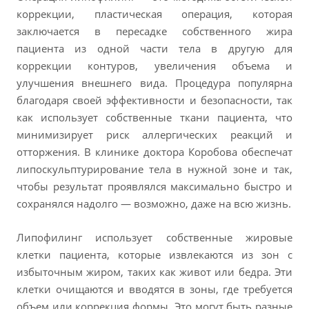
коррекции, пластическая операция, которая
Наши специалисты
заключается в пересадке собственного жира
Сертификаты и дипломы
пациента из одной части тела в другую для
Нам доверяют
коррекции контуров, увеличения объема и
улучшения внешнего вида. Процедура популярна
благодаря своей эффективности и безопасности, так
как использует собственные ткани пациента, что
ЗАПИСАТЬСЯ
минимизирует риск аллергических реакций и
отторжения. В клинике доктора Коробова обеспечат
липоскульптурирование тела в нужной зоне и так,
чтобы результат проявлялся максимально быстро и
сохранялся надолго — возможно, даже на всю жизнь.
Липофилинг использует собственные жировые
клетки пациента, которые извлекаются из зон с
избыточным жиром, таких как живот или бедра. Эти
клетки очищаются и вводятся в зоны, где требуется
объем или коррекция формы. Это могут быть разные