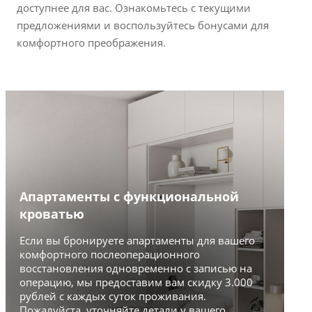
доступнее для вас. Ознакомьтесь с текущими
предложениями и воспользуйтесь бонусами для
комфортного преображения.
Апартаменты с функциональной
кроватью
Б
Если вы бронируете апартаменты для вашего
комфортного послеоперационного
с
восстановления одновременно с записью на
операцию, мы предоставим вам скидку 3.000
На
рублей с каждых суток проживания.
кл
Пожалуйста, уточняйте детали у вашего
оп