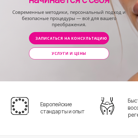
Современные методики, персональный подход и
безопасные процедуры — всё для вашего
преображения.
ЗАПИСАТЬСЯ НА КОНСУЛЬТАЦИЮ
УСЛУГИ И ЦЕНЫ
Быс
Европейские
вос
стандарты и опыт
рег