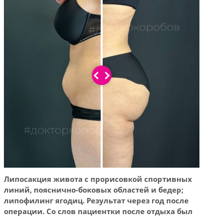
Липосакция живота с прорисовкой спортивных
Липо
линий, пояснично-боковых областей и бедер;
лини
липофилинг ягодиц. Результат через год после
липо
операции. Со слов пациентки после отдыха был
опер