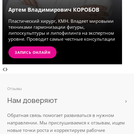
Артем Владимирович КОРОБОВ
Л
Пластический хирург, КМН. Владеет мировыми
Се
техниками гармонизации фигуры,
Сп
липоскульптуры и липофилинга на экспертном
пл
уровне. Проводит самые честные консультации
по
ЗАПИСЬ ОНЛАЙН
‹
›
Отзывы
Нам доверяют
Обратная связь помогает развиваться в нужном
направлении. Мы прислушиваемся к отзывам, ищем
новые точки роста и корректируем рабочие