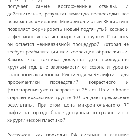
получает самые восторженные отзывы. И
Реальные результаты наших пациентов
действительно, результат зачастую превосходит все
Наши специалисты
возможные ожидания. Микроигольчатый RF лифтинг
Сертификаты и дипломы
позволяет формировать новый подтянутый каркас и
Нам доверяют
эффективно устраняет жировые ловушки. При этом
он остается неинвазивной процедурой, которая не
требует реабилитации или коррекции образа жизни.
Важно, что техника доступна для проведения
ЗАПИСАТЬСЯ
круглый год, вне зависимости от сезона и уровня
солнечной активности. Рекомендуем RF лифтинг для
профилактики последствий возрастного и
фотостарения уже в возрасте от 25 лет. Но и в более
старшей возрастной группе 40+ он дает прекрасные
результаты. При этом цена микроигольчатого RF
лифтинга гораздо более доступная по сравнению с
хирургической пластикой.
Расскажем, как проходит РФ лифтинг в клинике