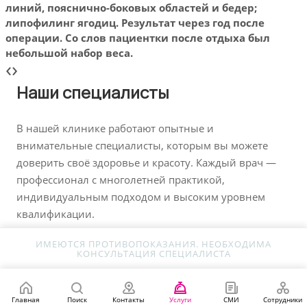
линий, пояснично-боковых областей и бедер;
лини
липофилинг ягодиц. Результат через год после
липо
операции. Со слов пациентки после отдыха был
опер
небольшой набор веса.
небо
‹
›
Наши специалисты
В нашей клинике работают опытные и
внимательные специалисты, которым вы можете
доверить своё здоровье и красоту. Каждый врач —
профессионал с многолетней практикой,
индивидуальным подходом и высоким уровнем
квалификации.
ИМЕЮТСЯ ПРОТИВОПОКАЗАНИЯ. НЕОБХОДИМА
КОНСУЛЬТАЦИЯ СПЕЦИАЛИСТА
Главная
Поиск
Контакты
Услуги
СМИ
Сотрудники