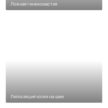
Ложная гинекомастия
Липосакция холки на шее