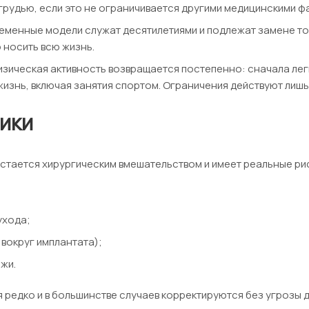
рудью, если это не ограничивается другими медицинскими ф
еменные модели служат десятилетиями и подлежат замене то
 носить всю жизнь.
зическая активность возвращается постепенно: сначала легк
знь, включая занятия спортом. Ограничения действуют лишь
ики
стается хирургическим вмешательством и имеет реальные рис
;
ухода;
вокруг имплантата);
жи.
редко и в большинстве случаев корректируются без угрозы 