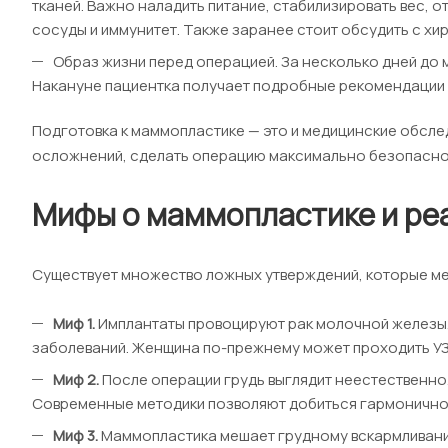
тканей. Важно наладить питание, стабилизировать вес, 
сосуды и иммунитет. Также заранее стоит обсудить с хи
Образ жизни перед операцией. За несколько дней до 
Накануне пациентка получает подробные рекомендации по
Подготовка к маммопластике — это и медицинские обсле
осложнений, сделать операцию максимально безопасной
Мифы о маммопластике и реа
Существует множество ложных утверждений, которые м
Миф 1.
Имплантаты провоцируют рак молочной железы.
заболеваний. Женщина по-прежнему может проходить УЗ
Миф 2.
После операции грудь выглядит неестественно. 
Современные методики позволяют добиться гармоничной 
Миф 3.
Маммопластика мешает грудному вскармливанию