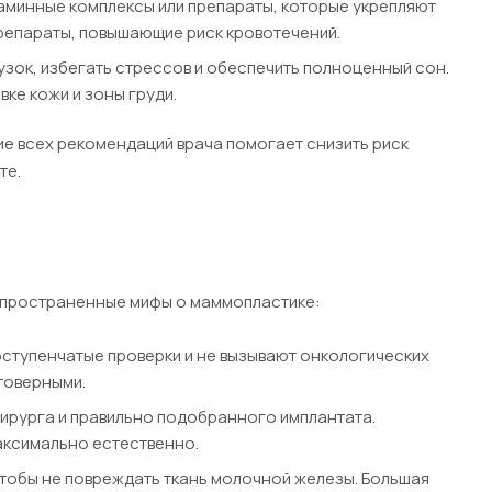
таминные комплексы или препараты, которые укрепляют
препараты, повышающие риск кровотечений.
зок, избегать стрессов и обеспечить полноценный сон.
ке кожи и зоны груди.
е всех рекомендаций врача помогает снизить риск
те.
спространенные мифы о маммопластике:
ступенчатые проверки и не вызывают онкологических
товерными.
 хирурга и правильно подобранного имплантата.
аксимально естественно.
тобы не повреждать ткань молочной железы. Большая