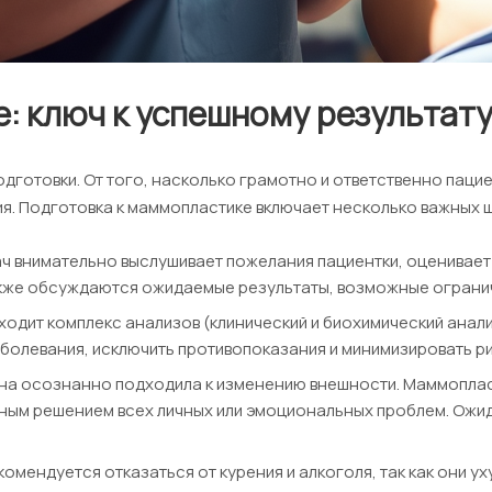
: ключ к успешному результат
готовки. От того, насколько грамотно и ответственно пациен
ия. Подготовка к маммопластике включает несколько важных 
рач внимательно выслушивает пожелания пациентки, оценивае
Также обсуждаются ожидаемые результаты, возможные огран
дит комплекс анализов (клинический и биохимический анализ
аболевания, исключить противопоказания и минимизировать ри
на осознанно подходила к изменению внешности. Маммоплас
льным решением всех личных или эмоциональных проблем. Ож
комендуется отказаться от курения и алкоголя, так как они