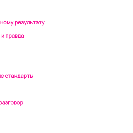
шному результату
 и правда
ые стандарты
 разговор