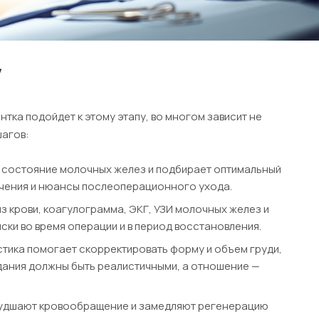
у
тка подойдет к этому этапу, во многом зависит не
шагов:
т состояние молочных желез и подбирает оптимальный
ичения и нюансы послеоперационного ухода.
 крови, коагулограмма, ЭКГ, УЗИ молочных желез и
ски во время операции и в период восстановления.
тика помогает скорректировать форму и объем груди,
идания должны быть реалистичными, а отношение —
 ухудшают кровообращение и замедляют регенерацию