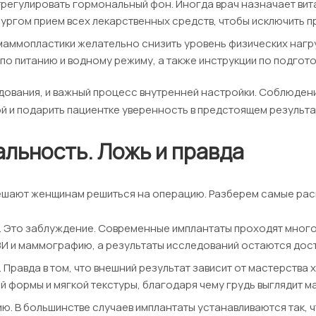
отрегулировать гормональный фон. Иногда врач назначает ви
рургом прием всех лекарственных средств, чтобы исключить 
маммопластики желательно снизить уровень физических нагру
 питанию и водному режиму, а также инструкции по подготов
дования, и важный процесс внутренней настройки. Соблюдени
 и подарить пациентке уверенность в предстоящем результа
льность. Ложь и правда
ешают женщинам решиться на операцию. Разберем самые ра
 Это заблуждение. Современные имплантаты проходят много
И и маммографию, а результаты исследований остаются дос
Правда в том, что внешний результат зависит от мастерства
формы и мягкой текстуры, благодаря чему грудь выглядит м
. В большинстве случаев имплантаты устанавливаются так, ч