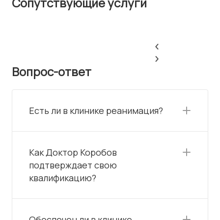
Сопутствующие услуги
Липоскульп
Липофилин
Маммоплас
Диастаз
Липоскульп
Липофилин
Маммоплас
Диастаз
без
без
шрамов
шрамов
‹
›
Вопрос-ответ
Есть ли в клинике реанимация?
Как Доктор Коробов
подтверждает свою
квалификацию?
Обеспечен ли в клинике